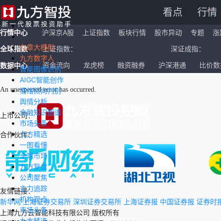
看点
行情
行情中心
沪深京A股
上证指数
板块行情
股市异动
专题
涨
九章大模型
全球指数
上证指数：
深证成指：
九方数字人
恒生指数：
国企指数：
资金流向
龙虎榜
融资融券
沪深港通
比价数
数据中心
智能图像识别
AIGC智能创作
纳斯达克ETF：
标普500ETF：
An unexpected error has occurred
.
情绪倾向判别
舆情分析
金融知识图谱
上市公司：
市场头条
九方精选
合作伙伴：
一图看懂
全球市场
九方复盘
公司聚焦
主力追踪
友情链接：
机构观点
新华网
上海证券交易所
深圳证券交易所
上海证券报
中国证券报
证券时
市场头条
上海九方云智能科技有限公司 版权所有
九方精选