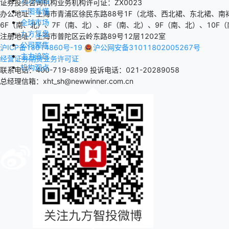
证券投资咨询机构业务机构许可证：ZX0023
一图看懂
办公地址：上海市青浦区徐民东路88号1F（北塔、西北裙、东北裙、南
全球市场
6F（南、北）、7F（南、北）、8F（南、北）、9F（南、北）、10F（
九方复盘
注册地址：上海市普陀区云岭东路89号12层1202室
公司聚焦
沪ICP备18014860号-19
沪公网安备31011802005267号
主力追踪
经营证券期货业务许可证
机构观点
联系电话：400-719-8899
投诉电话：021-20289058
总经理信箱：xht_sh@newwinner.com.cn