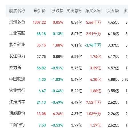
股票名称
最新价
涨跌幅
买卖总额
净买入额
买入额
卖
贵州茅台
1309.22
0.05%
8.34亿
5.66千万
4.45亿
3
工业富联
68.18
-0.13%
8.07亿
2.91千万
4.18亿
3
紫金矿业
35.15
1.88%
7.11亿
-3.76千万
3.37亿
3
长江电力
27.75
0.00%
6.59亿
1.74亿
4.17亿
2
赛力斯
56.82
-0.51%
5.75亿
3.39亿
4.57亿
1
中国联通
4.30
-1.83%
5.47亿
4.30亿
4.88亿
5.
农业银行
6.47
-0.46%
5.22亿
1.88亿
3.55亿
1
江淮汽车
24.13
-0.49%
4.49亿
7.52千万
2.62亿
1
通威股份
13.08
6.26%
4.37亿
1.03千万
2.24亿
2
工商银行
7.53
-0.53%
3.97亿
1.27亿
2.62亿
1