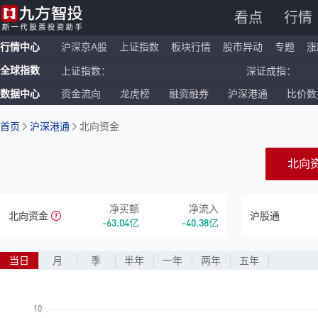
看点
行情
行情中心
沪深京A股
上证指数
板块行情
股市异动
专题
涨
全球指数
上证指数：
深证成指：
数据中心
资金流向
龙虎榜
融资融券
沪深港通
比价数
恒生指数：
国企指数：
纳斯达克ETF：
标普500ETF：
首页
沪深港通
北向资金
北向
净买额
净流入
北向资金
沪股通
-63.04
亿
-40.38
亿
当日
月
季
半年
一年
两年
五年