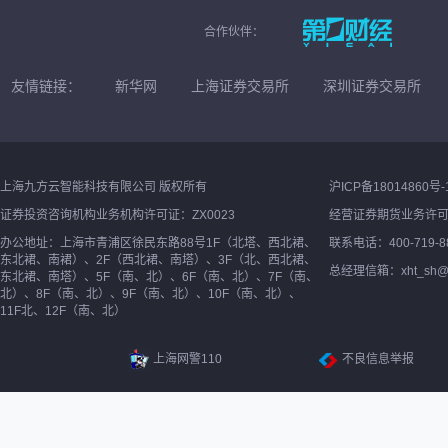
合作伙伴：
友情链接：
新华网
上海证券交易所
深圳证券交易所
上海九方云智能科技有限公司 版权所有
沪ICP备18014860号-
证券投资咨询机构业务机构许可证：ZX0023
经营证券期货业务许
办公地址：上海市青浦区徐民东路88号1F（北塔、西北裙、
联系电话：400-719-8
东北裙、南裙）、2F（西北裙、南塔）、3F（北、西北裙、
总经理信箱：xht_sh@ne
东北裙、南塔）、5F（南、北）、6F（南、北）、7F（南、
北）、8F（南、北）、9F（南、北）、10F（南、北）、
11F北、12F（南、北）
上海网警110
不良信息举报