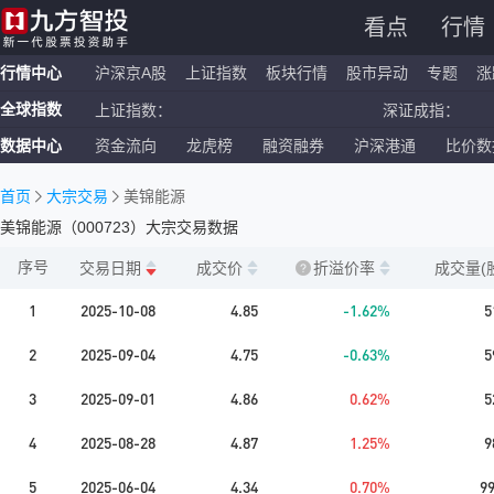
看点
行情
行情中心
沪深京A股
上证指数
板块行情
股市异动
专题
涨
全球指数
上证指数：
深证成指：
数据中心
资金流向
龙虎榜
融资融券
沪深港通
比价数
恒生指数：
国企指数：
纳斯达克ETF：
标普500ETF：
首页
大宗交易
美锦能源
美锦能源
（
000723
）大宗交易数据
序号
交易日期
成交价
折溢价率
成交量(
1
2025-10-08
4.85
-1.62%
5
2
2025-09-04
4.75
-0.63%
5
3
2025-09-01
4.86
0.62%
5
4
2025-08-28
4.87
1.25%
9
5
2025-06-04
4.34
0.70%
9