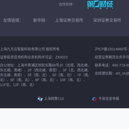
合作伙伴：
友情链接：
新华网
上海证券交易所
深圳证券交易所
上海九方云智能科技有限公司 版权所有
沪ICP备18014860号-
证券投资咨询机构业务机构许可证：ZX0023
经营证券期货业务许
办公地址：上海市青浦区徐民东路88号1F（北塔、西北裙、
联系电话：400-719-8
东北裙、南裙）、2F（西北裙、南塔）、3F（北、西北裙、
总经理信箱：xht_sh@ne
东北裙、南塔）、5F（南、北）、6F（南、北）、7F（南、
北）、8F（南、北）、9F（南、北）、10F（南、北）、
11F北、12F（南、北）
上海网警110
不良信息举报