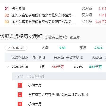
0
1
1.3
买入额
机构专用
0
2
1.1
买入额
东方财富证券股份有限公司拉萨东环路第二证券营业部
0
3
9.31千
买入额
东方财富证券股份有限公司拉萨团结路第二证券营业部
该股龙虎榜历史明细
历史共上榜
9
次
(近三年)
2025-07-20
9.88
-4.82%
收盘
涨幅
龙虎榜日期
时间周期
买入额
买占总额比
卖出额
2025-07-20
7.86千万
8.75%
8.82千万
1日
序号
买卖营业部
机构专用
1
东方财富证券拉萨团结路第二证券营业部
2
机构专用
3