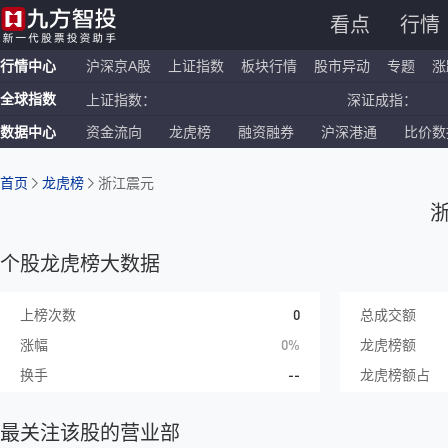
看点
行情
行情中心
沪深京A股
上证指数
板块行情
股市异动
专题
涨
全球指数
上证指数：
深证成指：
数据中心
资金流向
龙虎榜
融资融券
沪深港通
比价数
恒生指数：
国企指数：
纳斯达克ETF：
标普500ETF：
首页
龙虎榜
浙江震元
个股龙虎榜大数据
0
上榜次数
总成交额
0%
涨幅
龙虎榜额
--
换手
龙虎榜额占
最关注该股的营业部