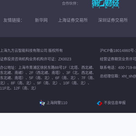
合作伙伴：
友情链接：
新华网
上海证券交易所
深圳证券交易所
上海九方云智能科技有限公司 版权所有
沪ICP备18014860号-
证券投资咨询机构业务机构许可证：ZX0023
经营证券期货业务许
办公地址：上海市青浦区徐民东路88号1F（北塔、西北裙、
联系电话：400-719-8
东北裙、南裙）、2F（西北裙、南塔）、3F（北、西北裙、
总经理信箱：xht_sh@ne
东北裙、南塔）、5F（南、北）、6F（南、北）、7F（南、
北）、8F（南、北）、9F（南、北）、10F（南、北）、
11F北、12F（南、北）
上海网警110
不良信息举报