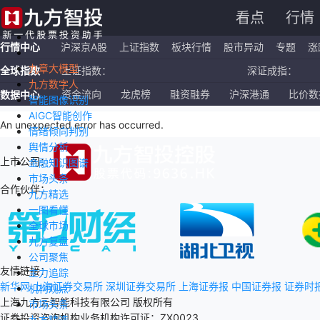
看点
行情
行情中心
沪深京A股
上证指数
板块行情
股市异动
专题
涨
九章大模型
全球指数
上证指数：
深证成指：
九方数字人
恒生指数：
国企指数：
资金流向
龙虎榜
融资融券
沪深港通
比价数
数据中心
智能图像识别
AIGC智能创作
纳斯达克ETF：
标普500ETF：
An unexpected error has occurred
.
情绪倾向判别
舆情分析
上市公司：
金融知识图谱
市场头条
合作伙伴：
九方精选
一图看懂
全球市场
九方复盘
公司聚焦
友情链接：
主力追踪
新华网
上海证券交易所
深圳证券交易所
上海证券报
中国证券报
证券时
机构观点
上海九方云智能科技有限公司 版权所有
市场头条
证券投资咨询机构业务机构许可证：ZX0023
九方精选