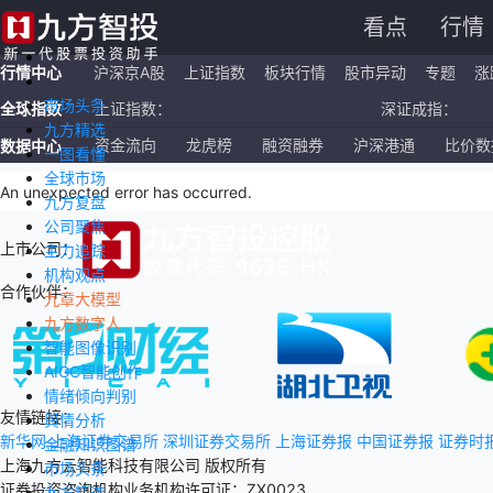
看点
行情
行情中心
沪深京A股
上证指数
板块行情
股市异动
专题
涨
市场头条
全球指数
上证指数：
深证成指：
九方精选
恒生指数：
国企指数：
资金流向
龙虎榜
融资融券
沪深港通
比价数
数据中心
一图看懂
全球市场
纳斯达克ETF：
标普500ETF：
An unexpected error has occurred
.
九方复盘
公司聚焦
上市公司：
主力追踪
机构观点
合作伙伴：
九章大模型
九方数字人
智能图像识别
AIGC智能创作
情绪倾向判别
友情链接：
舆情分析
新华网
上海证券交易所
深圳证券交易所
上海证券报
中国证券报
证券时
金融知识图谱
上海九方云智能科技有限公司 版权所有
市场头条
证券投资咨询机构业务机构许可证：ZX0023
九方精选