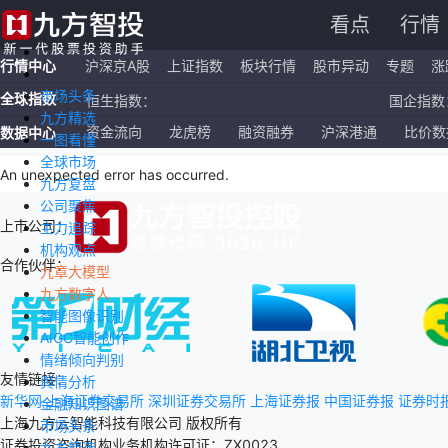
看点
行情
行情中心
沪深京A股
上证指数
板块行情
股市异动
专题
涨
市场头条
全球指数
恒生指数：
国企指数：
九方精选
纳斯达克ETF：
标普500ETF：
资金流向
龙虎榜
融资融券
沪深港通
比价数
数据中心
一图看懂
全球市场
上证指数：
深证成指：
An unexpected error has occurred
.
九方复盘
公司聚焦
上市公司：
主力追踪
机构观点
合作伙伴：
九章大模型
九方数字人
智能图像识别
AIGC智能创作
情绪倾向判别
友情链接：
舆情分析
新华网
上海证券交易所
深圳证券交易所
上海证券报
中国证券报
证券时
金融知识图谱
上海九方云智能科技有限公司 版权所有
市场头条
证券投资咨询机构业务机构许可证：ZX0023
九方精选