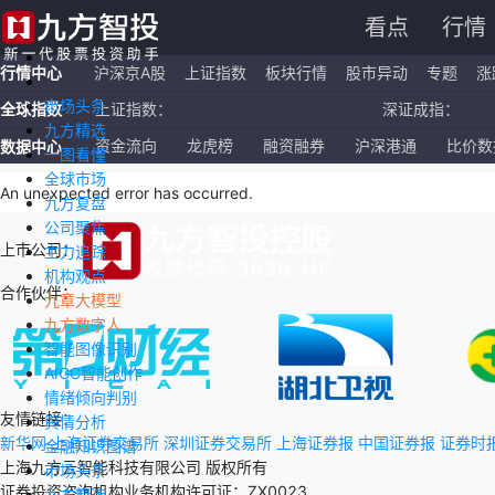
看点
行情
行情中心
沪深京A股
上证指数
板块行情
股市异动
专题
涨
市场头条
全球指数
上证指数：
深证成指：
九方精选
恒生指数：
国企指数：
资金流向
龙虎榜
融资融券
沪深港通
比价数
数据中心
一图看懂
全球市场
纳斯达克ETF：
标普500ETF：
An unexpected error has occurred
.
九方复盘
公司聚焦
上市公司：
主力追踪
机构观点
合作伙伴：
九章大模型
九方数字人
智能图像识别
AIGC智能创作
情绪倾向判别
友情链接：
舆情分析
新华网
上海证券交易所
深圳证券交易所
上海证券报
中国证券报
证券时
金融知识图谱
上海九方云智能科技有限公司 版权所有
市场头条
证券投资咨询机构业务机构许可证：ZX0023
九方精选