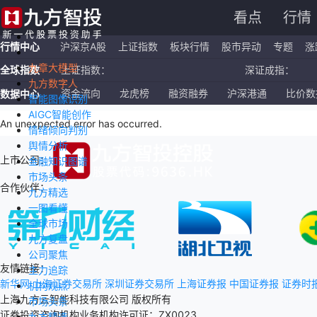
看点
行情
行情中心
沪深京A股
上证指数
板块行情
股市异动
专题
涨
九章大模型
全球指数
上证指数：
深证成指：
九方数字人
恒生指数：
国企指数：
资金流向
龙虎榜
融资融券
沪深港通
比价数
数据中心
智能图像识别
AIGC智能创作
纳斯达克ETF：
标普500ETF：
An unexpected error has occurred
.
情绪倾向判别
舆情分析
上市公司：
金融知识图谱
市场头条
合作伙伴：
九方精选
一图看懂
全球市场
九方复盘
公司聚焦
友情链接：
主力追踪
新华网
上海证券交易所
深圳证券交易所
上海证券报
中国证券报
证券时
机构观点
上海九方云智能科技有限公司 版权所有
市场头条
证券投资咨询机构业务机构许可证：ZX0023
九方精选