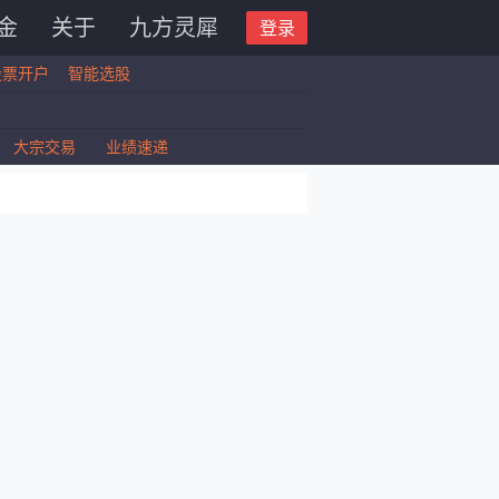
金
关于
九方灵犀
登录
股票开户
智能选股
大宗交易
业绩速递