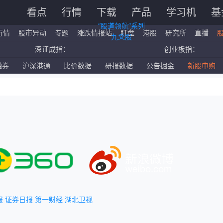
看点
行情
下载
产品
学习机
基
“股道领航”系列
行情
股市异动
专题
涨跌情报站
盯盘
港股
研究所
直播
九爻股
深证成指：
创业板指：
国企指数：
红筹指数：
融券
沪深港通
比价数据
研报数据
公告掘金
新股申购
标普500ETF：
道琼斯ETF：
报
证券日报
第一财经
湖北卫视