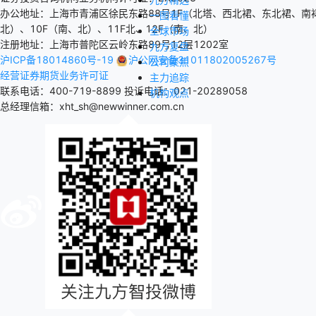
办公地址：上海市青浦区徐民东路88号1F（北塔、西北裙、东北裙、南裙
一图看懂
北）、10F（南、北）、11F北、12F（南、北）
全球市场
注册地址：上海市普陀区云岭东路89号12层1202室
九方复盘
沪ICP备18014860号-19
沪公网安备31011802005267号
公司聚焦
经营证券期货业务许可证
主力追踪
联系电话：400-719-8899
投诉电话：021-20289058
机构观点
总经理信箱：xht_sh@newwinner.com.cn