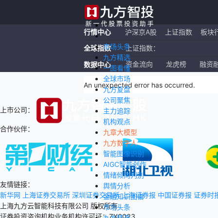
行情中心
沪深京A股
上证指数
板块
市场头条
全球指数
上证指数：
九方精选
恒生指数：
资金流向
龙虎榜
融资
数据中心
一图看懂
全球市场
纳斯达克ETF：
An unexpected error has occurred
.
九方复盘
公司聚焦
上市公司：
主力追踪
机构观点
合作伙伴：
九章大模型
九方数字人
智能图像识别
AIGC智能创作
情绪倾向判别
友情链接：
舆情分析
新华网
上海证券交易所
深圳证券交易所
上海证券报
中国证券报
证券时
金融知识图谱
上海九方云智能科技有限公司 版权所有
市场头条
证券投资咨询机构业务机构许可证：ZX0023
九方精选