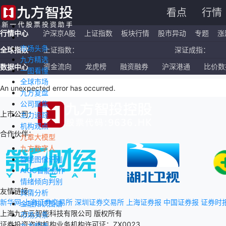
看点
行情
行情中心
沪深京A股
上证指数
板块行情
股市异动
专题
涨
市场头条
全球指数
上证指数：
深证成指：
九方精选
恒生指数：
国企指数：
资金流向
龙虎榜
融资融券
沪深港通
比价数
数据中心
一图看懂
全球市场
纳斯达克ETF：
标普500ETF：
An unexpected error has occurred
.
九方复盘
公司聚焦
上市公司：
主力追踪
机构观点
合作伙伴：
九章大模型
九方数字人
智能图像识别
AIGC智能创作
情绪倾向判别
友情链接：
舆情分析
新华网
上海证券交易所
深圳证券交易所
上海证券报
中国证券报
证券时
金融知识图谱
上海九方云智能科技有限公司 版权所有
市场头条
证券投资咨询机构业务机构许可证：ZX0023
九方精选