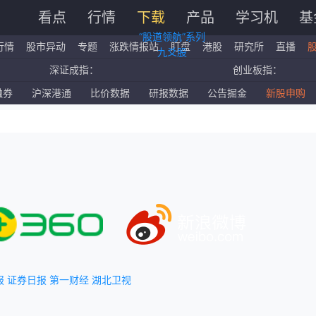
看点
行情
下载
产品
学习机
基
“股道领航”系列
行情
股市异动
专题
涨跌情报站
盯盘
港股
研究所
直播
九爻股
深证成指：
创业板指：
国企指数：
红筹指数：
融券
沪深港通
比价数据
研报数据
公告掘金
新股申购
标普500ETF：
道琼斯ETF：
报
证券日报
第一财经
湖北卫视