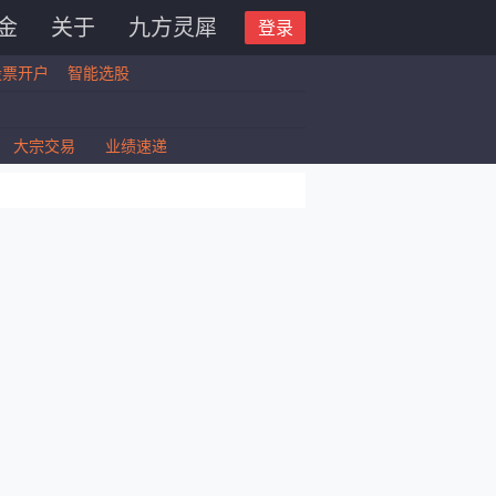
金
关于
九方灵犀
登录
股票开户
智能选股
大宗交易
业绩速递