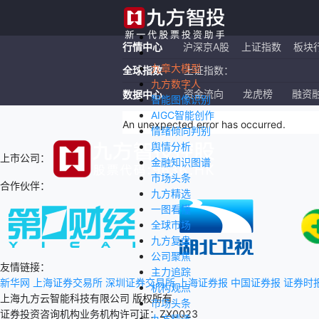
行情中心
沪深京A股
上证指数
板块
九章大模型
全球指数
上证指数：
九方数字人
恒生指数：
资金流向
龙虎榜
融资
数据中心
智能图像识别
AIGC智能创作
纳斯达克ETF：
An unexpected error has occurred
.
情绪倾向判别
舆情分析
上市公司：
金融知识图谱
市场头条
合作伙伴：
九方精选
一图看懂
全球市场
九方复盘
公司聚焦
友情链接：
主力追踪
新华网
上海证券交易所
深圳证券交易所
上海证券报
中国证券报
证券时
机构观点
上海九方云智能科技有限公司 版权所有
市场头条
证券投资咨询机构业务机构许可证：ZX0023
九方精选