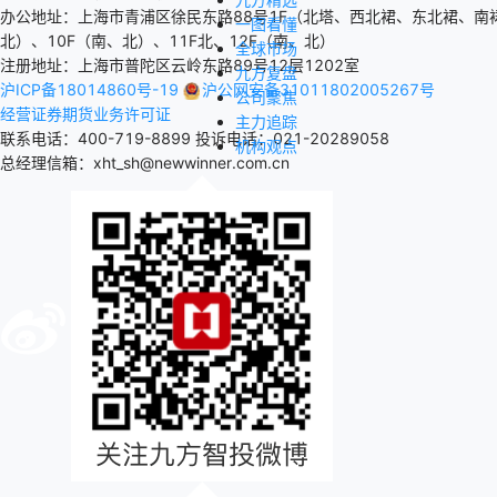
办公地址：上海市青浦区徐民东路88号1F（北塔、西北裙、东北裙、南裙
一图看懂
北）、10F（南、北）、11F北、12F（南、北）
全球市场
注册地址：上海市普陀区云岭东路89号12层1202室
九方复盘
沪ICP备18014860号-19
沪公网安备31011802005267号
公司聚焦
经营证券期货业务许可证
主力追踪
联系电话：400-719-8899
投诉电话：021-20289058
机构观点
总经理信箱：xht_sh@newwinner.com.cn