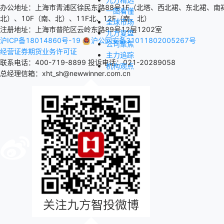
办公地址：上海市青浦区徐民东路88号1F（北塔、西北裙、东北裙、南裙
一图看懂
北）、10F（南、北）、11F北、12F（南、北）
全球市场
注册地址：上海市普陀区云岭东路89号12层1202室
九方复盘
沪ICP备18014860号-19
沪公网安备31011802005267号
公司聚焦
经营证券期货业务许可证
主力追踪
联系电话：400-719-8899
投诉电话：021-20289058
机构观点
总经理信箱：xht_sh@newwinner.com.cn