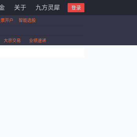
金
关于
九方灵犀
登录
股票开户
智能选股
大宗交易
业绩速递