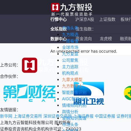
行情中心
沪深京A股
上证指数
板块
市场头条
全球指数
恒生指数：
九方精选
纳斯达克ETF：
资金流向
龙虎榜
融资
数据中心
一图看懂
全球市场
上证指数：
An unexpected error has occurred
.
九方复盘
公司聚焦
上市公司：
主力追踪
机构观点
合作伙伴：
九章大模型
九方数字人
智能图像识别
AIGC智能创作
情绪倾向判别
友情链接：
舆情分析
新华网
上海证券交易所
深圳证券交易所
上海证券报
中国证券报
证券时
金融知识图谱
上海九方云智能科技有限公司 版权所有
市场头条
证券投资咨询机构业务机构许可证：ZX0023
九方精选