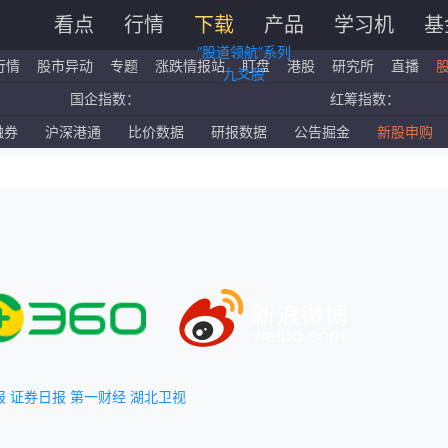
看点
行情
下载
产品
学习机
基
“股道领航”系列
行情
股市异动
专题
涨跌情报站
盯盘
港股
研究所
直播
九爻股
国企指数：
红筹指数：
标普500ETF：
道琼斯ETF：
融券
沪深港通
比价数据
研报数据
公告掘金
新股申购
深证成指：
创业板指：
报
证券日报
第一财经
湖北卫视