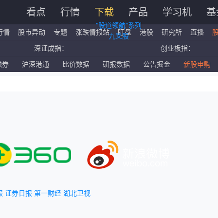
看点
行情
下载
产品
学习机
基
“股道领航”系列
行情
股市异动
专题
涨跌情报站
盯盘
港股
研究所
直播
九爻股
深证成指：
创业板指：
国企指数：
红筹指数：
融券
沪深港通
比价数据
研报数据
公告掘金
新股申购
标普500ETF：
道琼斯ETF：
报
证券日报
第一财经
湖北卫视