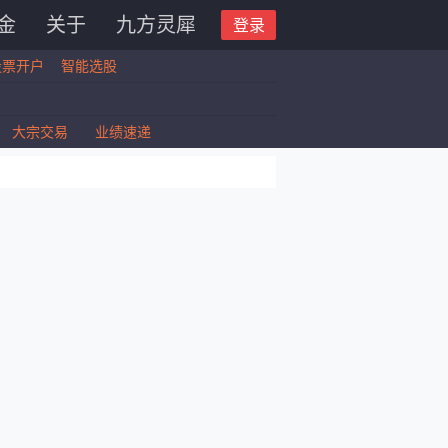
金
关于
九方灵犀
登录
股票开户
智能选股
大宗交易
业绩速递