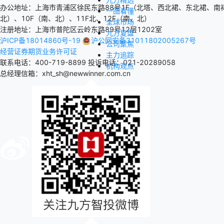
办公地址：上海市青浦区徐民东路88号1F（北塔、西北裙、东北裙、南裙
一图看懂
北）、10F（南、北）、11F北、12F（南、北）
全球市场
注册地址：上海市普陀区云岭东路89号12层1202室
九方复盘
沪ICP备18014860号-19
沪公网安备31011802005267号
公司聚焦
经营证券期货业务许可证
主力追踪
联系电话：400-719-8899
投诉电话：021-20289058
机构观点
总经理信箱：xht_sh@newwinner.com.cn