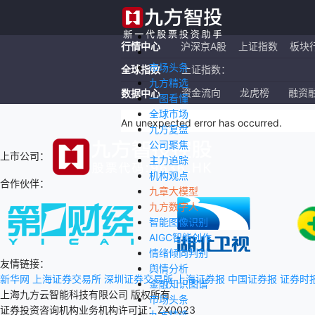
行情中心
沪深京A股
上证指数
板块
市场头条
全球指数
上证指数：
九方精选
恒生指数：
资金流向
龙虎榜
融资
数据中心
一图看懂
全球市场
纳斯达克ETF：
An unexpected error has occurred
.
九方复盘
公司聚焦
上市公司：
主力追踪
机构观点
合作伙伴：
九章大模型
九方数字人
智能图像识别
AIGC智能创作
情绪倾向判别
友情链接：
舆情分析
新华网
上海证券交易所
深圳证券交易所
上海证券报
中国证券报
证券时
金融知识图谱
上海九方云智能科技有限公司 版权所有
市场头条
证券投资咨询机构业务机构许可证：ZX0023
九方精选