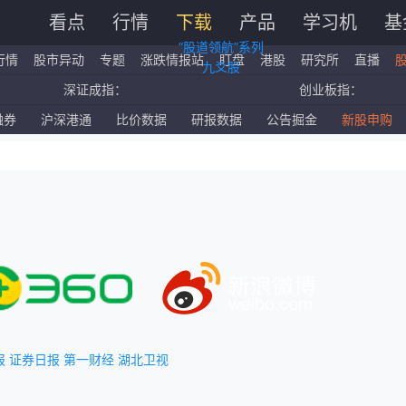
看点
行情
下载
产品
学习机
基
“股道领航”系列
行情
股市异动
专题
涨跌情报站
盯盘
港股
研究所
直播
九爻股
深证成指：
创业板指：
国企指数：
红筹指数：
融券
沪深港通
比价数据
研报数据
公告掘金
新股申购
标普500ETF：
道琼斯ETF：
报
证券日报
第一财经
湖北卫视