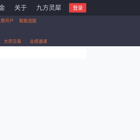
金
关于
九方灵犀
登录
股票开户
智能选股
大宗交易
业绩速递