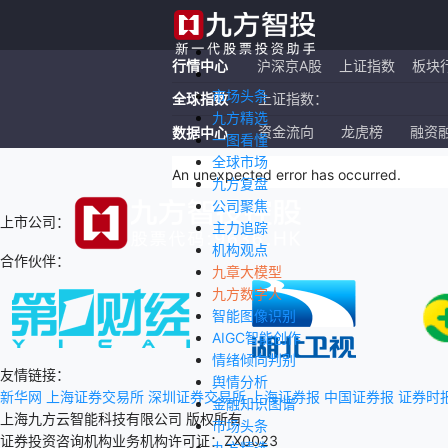
行情中心
沪深京A股
上证指数
板块
市场头条
全球指数
上证指数：
九方精选
恒生指数：
资金流向
龙虎榜
融资
数据中心
一图看懂
全球市场
纳斯达克ETF：
An unexpected error has occurred
.
九方复盘
公司聚焦
上市公司：
主力追踪
机构观点
合作伙伴：
九章大模型
九方数字人
智能图像识别
AIGC智能创作
情绪倾向判别
友情链接：
舆情分析
新华网
上海证券交易所
深圳证券交易所
上海证券报
中国证券报
证券时
金融知识图谱
上海九方云智能科技有限公司 版权所有
市场头条
证券投资咨询机构业务机构许可证：ZX0023
九方精选