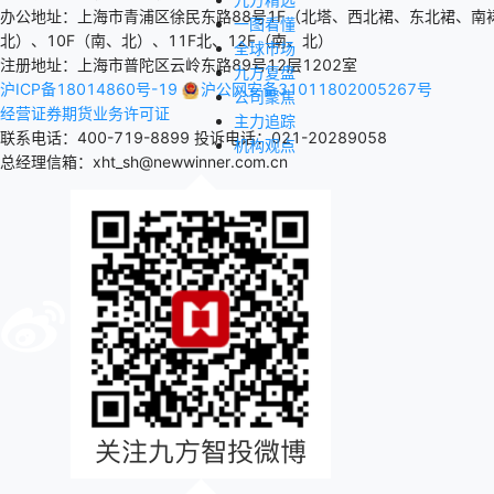
办公地址：上海市青浦区徐民东路88号1F（北塔、西北裙、东北裙、南裙
一图看懂
北）、10F（南、北）、11F北、12F（南、北）
全球市场
注册地址：上海市普陀区云岭东路89号12层1202室
九方复盘
沪ICP备18014860号-19
沪公网安备31011802005267号
公司聚焦
经营证券期货业务许可证
主力追踪
联系电话：400-719-8899
投诉电话：021-20289058
机构观点
总经理信箱：xht_sh@newwinner.com.cn