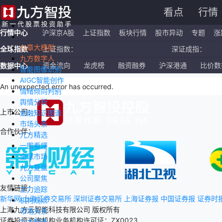
看点
行情
行情中心
沪深京A股
上证指数
板块行情
股市异动
专题
涨
九章大模型
全球指数
上证指数：
深证成指：
九方数字人
恒生指数：
国企指数：
资金流向
龙虎榜
融资融券
沪深港通
比价数
数据中心
智能图像识别
AIGC智能创作
纳斯达克ETF：
标普500ETF：
An unexpected error has occurred
.
情绪倾向判别
舆情分析
上市公司：
金融知识图谱
市场头条
合作伙伴：
九方精选
一图看懂
全球市场
九方复盘
公司聚焦
友情链接：
主力追踪
新华网
上海证券交易所
深圳证券交易所
上海证券报
中国证券报
证券时
机构观点
上海九方云智能科技有限公司 版权所有
市场头条
证券投资咨询机构业务机构许可证：ZX0023
九方精选