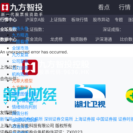
看点
行情
行情中心
沪深京A股
上证指数
板块行情
股市异动
专题
涨
市场头条
全球指数
上证指数：
深证成指：
九方精选
恒生指数：
国企指数：
资金流向
龙虎榜
融资融券
沪深港通
比价数
数据中心
一图看懂
全球市场
纳斯达克ETF：
标普500ETF：
An unexpected error has occurred
.
九方复盘
公司聚焦
上市公司：
主力追踪
机构观点
合作伙伴：
九章大模型
九方数字人
智能图像识别
AIGC智能创作
情绪倾向判别
友情链接：
舆情分析
新华网
上海证券交易所
深圳证券交易所
上海证券报
中国证券报
证券时
金融知识图谱
上海九方云智能科技有限公司 版权所有
市场头条
证券投资咨询机构业务机构许可证：ZX0023
九方精选