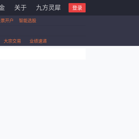
金
关于
九方灵犀
登录
股票开户
智能选股
大宗交易
业绩速递