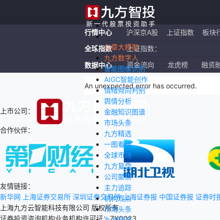
行情中心
沪深京A股
上证指数
板块
九章大模型
全球指数
上证指数：
九方数字人
恒生指数：
资金流向
龙虎榜
融资
数据中心
智能图像识别
AIGC智能创作
纳斯达克ETF：
An unexpected error has occurred
.
情绪倾向判别
舆情分析
上市公司：
金融知识图谱
市场头条
合作伙伴：
九方精选
一图看懂
全球市场
九方复盘
公司聚焦
友情链接：
主力追踪
新华网
上海证券交易所
深圳证券交易所
上海证券报
中国证券报
证券时
机构观点
上海九方云智能科技有限公司 版权所有
市场头条
证券投资咨询机构业务机构许可证：ZX0023
九方精选