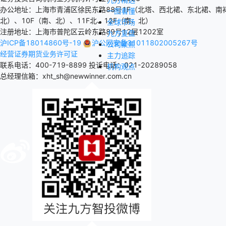
办公地址：上海市青浦区徐民东路88号1F（北塔、西北裙、东北裙、南裙
一图看懂
北）、10F（南、北）、11F北、12F（南、北）
全球市场
注册地址：上海市普陀区云岭东路89号12层1202室
九方复盘
沪ICP备18014860号-19
沪公网安备31011802005267号
公司聚焦
经营证券期货业务许可证
主力追踪
联系电话：400-719-8899
投诉电话：021-20289058
机构观点
总经理信箱：xht_sh@newwinner.com.cn