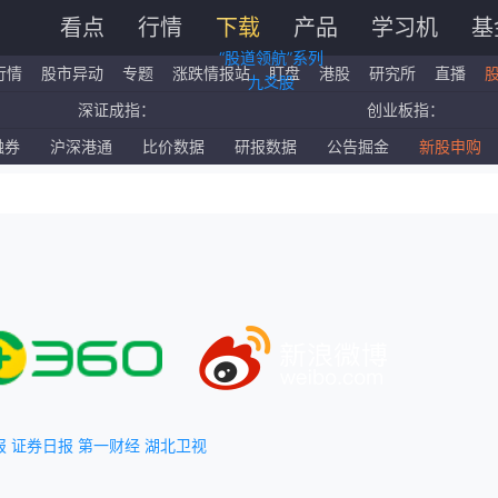
看点
行情
下载
产品
学习机
基
“股道领航”系列
行情
股市异动
专题
涨跌情报站
盯盘
港股
研究所
直播
九爻股
深证成指：
创业板指：
国企指数：
红筹指数：
融券
沪深港通
比价数据
研报数据
公告掘金
新股申购
标普500ETF：
道琼斯ETF：
报
证券日报
第一财经
湖北卫视