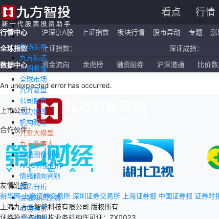
看点
行情
行情中心
沪深京A股
上证指数
板块行情
股市异动
专题
涨
市场头条
全球指数
上证指数：
深证成指：
九方精选
恒生指数：
国企指数：
资金流向
龙虎榜
融资融券
沪深港通
比价数
数据中心
一图看懂
全球市场
纳斯达克ETF：
标普500ETF：
An unexpected error has occurred
.
九方复盘
公司聚焦
上市公司：
主力追踪
机构观点
合作伙伴：
九章大模型
九方数字人
智能图像识别
AIGC智能创作
情绪倾向判别
友情链接：
舆情分析
新华网
上海证券交易所
深圳证券交易所
上海证券报
中国证券报
证券时
金融知识图谱
上海九方云智能科技有限公司 版权所有
市场头条
证券投资咨询机构业务机构许可证：ZX0023
九方精选