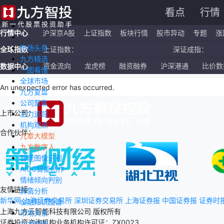
看点
行情
行情中心
沪深京A股
上证指数
板块行情
股市异动
专题
涨
市场头条
全球指数
上证指数：
深证成指：
九方精选
恒生指数：
国企指数：
资金流向
龙虎榜
融资融券
沪深港通
比价数
数据中心
一图看懂
全球市场
纳斯达克ETF：
标普500ETF：
An unexpected error has occurred
.
九方复盘
公司聚焦
上市公司：
主力追踪
机构观点
合作伙伴：
九章大模型
九方数字人
智能图像识别
AIGC智能创作
情绪倾向判别
友情链接：
舆情分析
新华网
上海证券交易所
深圳证券交易所
上海证券报
中国证券报
证券时
金融知识图谱
上海九方云智能科技有限公司 版权所有
市场头条
证券投资咨询机构业务机构许可证：ZX0023
九方精选