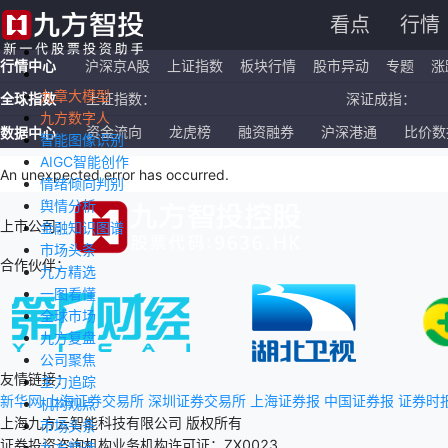
看点
行情
行情中心
沪深京A股
上证指数
板块行情
股市异动
专题
涨
九章大模型
全球指数
上证指数：
深证成指：
九方数字人
恒生指数：
国企指数：
资金流向
龙虎榜
融资融券
沪深港通
比价数
数据中心
智能图像识别
AIGC智能创作
纳斯达克ETF：
标普500ETF：
An unexpected error has occurred
.
情绪倾向判别
舆情分析
上市公司：
金融知识图谱
市场头条
合作伙伴：
九方精选
一图看懂
全球市场
九方复盘
公司聚焦
友情链接：
主力追踪
新华网
上海证券交易所
深圳证券交易所
上海证券报
中国证券报
证券时
机构观点
上海九方云智能科技有限公司 版权所有
市场头条
证券投资咨询机构业务机构许可证：ZX0023
九方精选