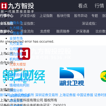
看点
行情
行情中心
沪深京A股
上证指数
板块行情
股市异动
专题
涨
市场头条
全球指数
上证指数：
深证成指：
九方精选
恒生指数：
国企指数：
资金流向
龙虎榜
融资融券
沪深港通
比价数
数据中心
一图看懂
全球市场
纳斯达克ETF：
标普500ETF：
An unexpected error has occurred
.
九方复盘
公司聚焦
上市公司：
主力追踪
机构观点
合作伙伴：
九章大模型
九方数字人
智能图像识别
AIGC智能创作
情绪倾向判别
友情链接：
舆情分析
新华网
上海证券交易所
深圳证券交易所
上海证券报
中国证券报
证券时
金融知识图谱
上海九方云智能科技有限公司 版权所有
市场头条
证券投资咨询机构业务机构许可证：ZX0023
九方精选