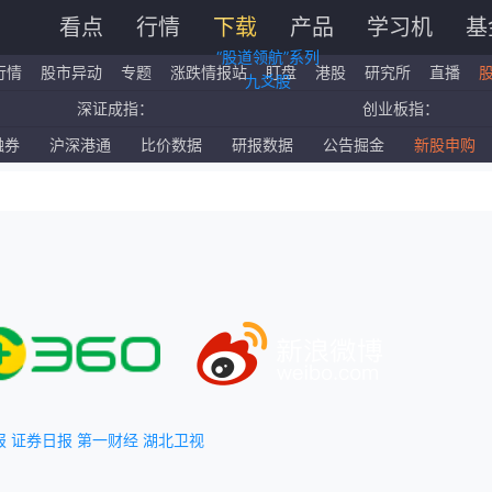
看点
行情
下载
产品
学习机
基
“股道领航”系列
行情
股市异动
专题
涨跌情报站
盯盘
港股
研究所
直播
九爻股
深证成指：
创业板指：
国企指数：
红筹指数：
融券
沪深港通
比价数据
研报数据
公告掘金
新股申购
标普500ETF：
道琼斯ETF：
报
证券日报
第一财经
湖北卫视