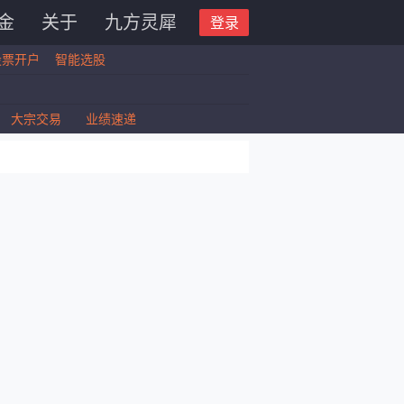
金
关于
九方灵犀
登录
股票开户
智能选股
大宗交易
业绩速递