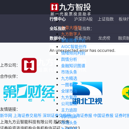
行情中心
沪深京A股
上证指数
板块
九章大模型
全球指数
上证指数：
九方数字人
恒生指数：
资金流向
龙虎榜
融资
数据中心
智能图像识别
AIGC智能创作
纳斯达克ETF：
An unexpected error has occurred
.
情绪倾向判别
舆情分析
上市公司：
金融知识图谱
市场头条
合作伙伴：
九方精选
一图看懂
全球市场
九方复盘
公司聚焦
友情链接：
主力追踪
新华网
上海证券交易所
深圳证券交易所
上海证券报
中国证券报
证券时
机构观点
上海九方云智能科技有限公司 版权所有
市场头条
证券投资咨询机构业务机构许可证：ZX0023
九方精选