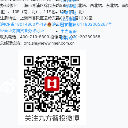
办公地址：上海市青浦区徐民东路88号1F（北塔、西北裙、东北裙、南裙
一图看懂
北）、10F（南、北）、11F北、12F（南、北）
全球市场
注册地址：上海市普陀区云岭东路89号12层1202室
九方复盘
沪ICP备18014860号-19
沪公网安备31011802005267号
公司聚焦
经营证券期货业务许可证
主力追踪
联系电话：400-719-8899
投诉电话：021-20289058
机构观点
总经理信箱：xht_sh@newwinner.com.cn