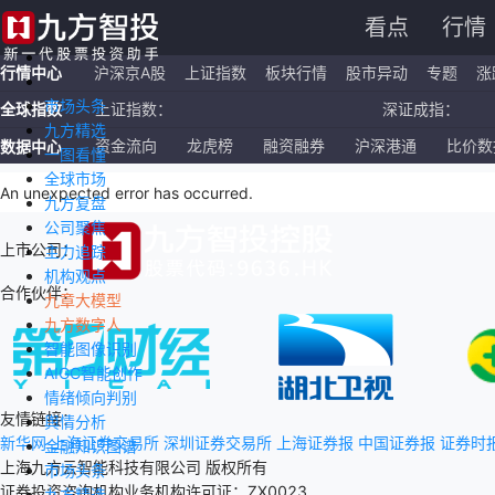
看点
行情
行情中心
沪深京A股
上证指数
板块行情
股市异动
专题
涨
市场头条
全球指数
上证指数：
深证成指：
九方精选
恒生指数：
国企指数：
资金流向
龙虎榜
融资融券
沪深港通
比价数
数据中心
一图看懂
全球市场
纳斯达克ETF：
标普500ETF：
An unexpected error has occurred
.
九方复盘
公司聚焦
上市公司：
主力追踪
机构观点
合作伙伴：
九章大模型
九方数字人
智能图像识别
AIGC智能创作
情绪倾向判别
友情链接：
舆情分析
新华网
上海证券交易所
深圳证券交易所
上海证券报
中国证券报
证券时
金融知识图谱
上海九方云智能科技有限公司 版权所有
市场头条
证券投资咨询机构业务机构许可证：ZX0023
九方精选