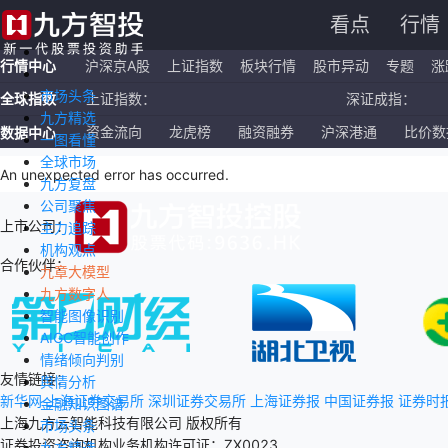
看点
行情
行情中心
沪深京A股
上证指数
板块行情
股市异动
专题
涨
市场头条
全球指数
上证指数：
深证成指：
九方精选
恒生指数：
国企指数：
资金流向
龙虎榜
融资融券
沪深港通
比价数
数据中心
一图看懂
全球市场
纳斯达克ETF：
标普500ETF：
An unexpected error has occurred
.
九方复盘
公司聚焦
上市公司：
主力追踪
机构观点
合作伙伴：
九章大模型
九方数字人
智能图像识别
AIGC智能创作
情绪倾向判别
友情链接：
舆情分析
新华网
上海证券交易所
深圳证券交易所
上海证券报
中国证券报
证券时
金融知识图谱
上海九方云智能科技有限公司 版权所有
市场头条
证券投资咨询机构业务机构许可证：ZX0023
九方精选