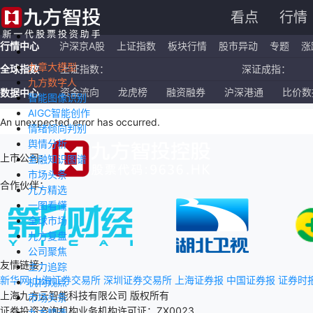
看点
行情
行情中心
沪深京A股
上证指数
板块行情
股市异动
专题
涨
九章大模型
全球指数
上证指数：
深证成指：
九方数字人
恒生指数：
国企指数：
资金流向
龙虎榜
融资融券
沪深港通
比价数
数据中心
智能图像识别
AIGC智能创作
纳斯达克ETF：
标普500ETF：
An unexpected error has occurred
.
情绪倾向判别
舆情分析
上市公司：
金融知识图谱
市场头条
合作伙伴：
九方精选
一图看懂
全球市场
九方复盘
公司聚焦
友情链接：
主力追踪
新华网
上海证券交易所
深圳证券交易所
上海证券报
中国证券报
证券时
机构观点
上海九方云智能科技有限公司 版权所有
市场头条
证券投资咨询机构业务机构许可证：ZX0023
九方精选