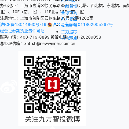
办公地址：上海市青浦区徐民东路88号1F（北塔、西北裙、东北裙、南裙
一图看懂
北）、10F（南、北）、11F北、12F（南、北）
全球市场
注册地址：上海市普陀区云岭东路89号12层1202室
九方复盘
沪ICP备18014860号-19
沪公网安备31011802005267号
公司聚焦
经营证券期货业务许可证
主力追踪
联系电话：400-719-8899
投诉电话：021-20289058
机构观点
总经理信箱：xht_sh@newwinner.com.cn