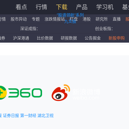
看点
行情
下载
产品
学习机
基
“股道领航”系列
行情
股市异动
专题
涨跌情报站
盯盘
港股
研究所
直播
九爻股
深证成指：
创业板指：
国企指数：
红筹指数：
融券
沪深港通
比价数据
研报数据
公告掘金
新股申购
标普500ETF：
道琼斯ETF：
报
证券日报
第一财经
湖北卫视