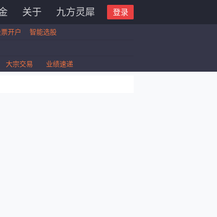
金
关于
九方灵犀
登录
股票开户
智能选股
大宗交易
业绩速递