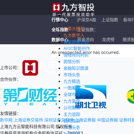
行情中心
沪深京A股
上证指数
板块
九章大模型
全球指数
上证指数：
九方数字人
恒生指数：
资金流向
龙虎榜
融资
数据中心
智能图像识别
AIGC智能创作
纳斯达克ETF：
An unexpected error has occurred
.
情绪倾向判别
舆情分析
上市公司：
金融知识图谱
市场头条
合作伙伴：
九方精选
一图看懂
全球市场
九方复盘
公司聚焦
友情链接：
主力追踪
新华网
上海证券交易所
深圳证券交易所
上海证券报
中国证券报
证券时
机构观点
上海九方云智能科技有限公司 版权所有
市场头条
证券投资咨询机构业务机构许可证：ZX0023
九方精选