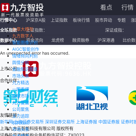
看点
行情
行情中心
沪深京A股
上证指数
板块行情
股市异动
专题
涨
九章大模型
全球指数
上证指数：
深证成指：
九方数字人
恒生指数：
国企指数：
资金流向
龙虎榜
融资融券
沪深港通
比价数
数据中心
智能图像识别
AIGC智能创作
纳斯达克ETF：
标普500ETF：
An unexpected error has occurred
.
情绪倾向判别
舆情分析
上市公司：
金融知识图谱
市场头条
合作伙伴：
九方精选
一图看懂
全球市场
九方复盘
公司聚焦
友情链接：
主力追踪
新华网
上海证券交易所
深圳证券交易所
上海证券报
中国证券报
证券时
机构观点
上海九方云智能科技有限公司 版权所有
市场头条
证券投资咨询机构业务机构许可证：ZX0023
九方精选