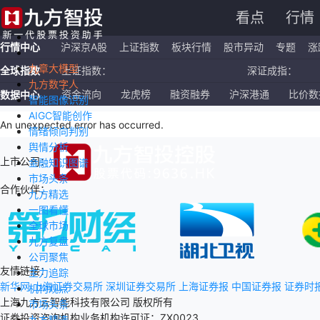
看点
行情
行情中心
沪深京A股
上证指数
板块行情
股市异动
专题
涨
九章大模型
全球指数
上证指数：
深证成指：
九方数字人
恒生指数：
国企指数：
资金流向
龙虎榜
融资融券
沪深港通
比价数
数据中心
智能图像识别
AIGC智能创作
纳斯达克ETF：
标普500ETF：
An unexpected error has occurred
.
情绪倾向判别
舆情分析
上市公司：
金融知识图谱
市场头条
合作伙伴：
九方精选
一图看懂
全球市场
九方复盘
公司聚焦
友情链接：
主力追踪
新华网
上海证券交易所
深圳证券交易所
上海证券报
中国证券报
证券时
机构观点
上海九方云智能科技有限公司 版权所有
市场头条
证券投资咨询机构业务机构许可证：ZX0023
九方精选