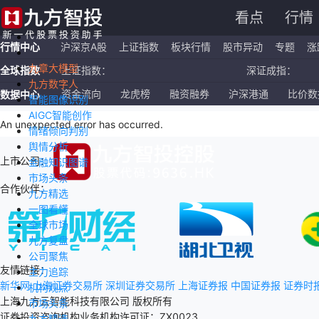
看点
行情
行情中心
沪深京A股
上证指数
板块行情
股市异动
专题
涨
九章大模型
全球指数
上证指数：
深证成指：
九方数字人
恒生指数：
国企指数：
资金流向
龙虎榜
融资融券
沪深港通
比价数
数据中心
智能图像识别
AIGC智能创作
纳斯达克ETF：
标普500ETF：
An unexpected error has occurred
.
情绪倾向判别
舆情分析
上市公司：
金融知识图谱
市场头条
合作伙伴：
九方精选
一图看懂
全球市场
九方复盘
公司聚焦
友情链接：
主力追踪
新华网
上海证券交易所
深圳证券交易所
上海证券报
中国证券报
证券时
机构观点
上海九方云智能科技有限公司 版权所有
市场头条
证券投资咨询机构业务机构许可证：ZX0023
九方精选