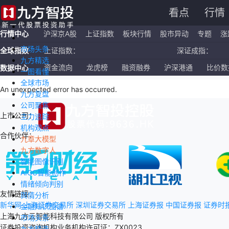
看点
行情
行情中心
沪深京A股
上证指数
板块行情
股市异动
专题
涨
市场头条
全球指数
上证指数：
深证成指：
九方精选
恒生指数：
国企指数：
资金流向
龙虎榜
融资融券
沪深港通
比价数
数据中心
一图看懂
全球市场
纳斯达克ETF：
标普500ETF：
An unexpected error has occurred
.
九方复盘
公司聚焦
上市公司：
主力追踪
机构观点
合作伙伴：
九章大模型
九方数字人
智能图像识别
AIGC智能创作
情绪倾向判别
友情链接：
舆情分析
新华网
上海证券交易所
深圳证券交易所
上海证券报
中国证券报
证券时
金融知识图谱
上海九方云智能科技有限公司 版权所有
市场头条
证券投资咨询机构业务机构许可证：ZX0023
九方精选