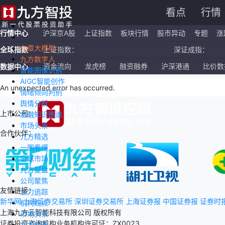
看点
行情
行情中心
沪深京A股
上证指数
板块行情
股市异动
专题
涨
九章大模型
全球指数
上证指数：
深证成指：
九方数字人
恒生指数：
国企指数：
资金流向
龙虎榜
融资融券
沪深港通
比价数
数据中心
智能图像识别
AIGC智能创作
纳斯达克ETF：
标普500ETF：
An unexpected error has occurred
.
情绪倾向判别
舆情分析
上市公司：
金融知识图谱
市场头条
合作伙伴：
九方精选
一图看懂
全球市场
九方复盘
公司聚焦
友情链接：
主力追踪
新华网
上海证券交易所
深圳证券交易所
上海证券报
中国证券报
证券时
机构观点
上海九方云智能科技有限公司 版权所有
市场头条
证券投资咨询机构业务机构许可证：ZX0023
九方精选