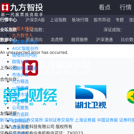
看点
行情
行情中心
沪深京A股
上证指数
板块行情
股市异动
专题
涨
九章大模型
全球指数
上证指数：
深证成指：
九方数字人
恒生指数：
国企指数：
资金流向
龙虎榜
融资融券
沪深港通
比价数
数据中心
智能图像识别
AIGC智能创作
纳斯达克ETF：
标普500ETF：
An unexpected error has occurred
.
情绪倾向判别
舆情分析
上市公司：
金融知识图谱
市场头条
合作伙伴：
九方精选
一图看懂
全球市场
九方复盘
公司聚焦
友情链接：
主力追踪
新华网
上海证券交易所
深圳证券交易所
上海证券报
中国证券报
证券时
机构观点
上海九方云智能科技有限公司 版权所有
市场头条
证券投资咨询机构业务机构许可证：ZX0023
九方精选