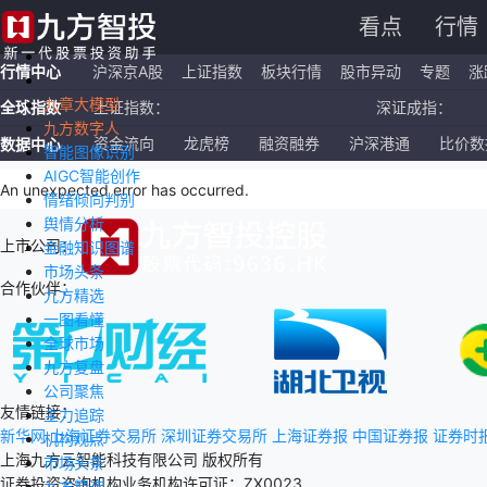
看点
行情
行情中心
沪深京A股
上证指数
板块行情
股市异动
专题
涨
九章大模型
全球指数
上证指数：
深证成指：
九方数字人
恒生指数：
国企指数：
资金流向
龙虎榜
融资融券
沪深港通
比价数
数据中心
智能图像识别
AIGC智能创作
纳斯达克ETF：
标普500ETF：
An unexpected error has occurred
.
情绪倾向判别
舆情分析
上市公司：
金融知识图谱
市场头条
合作伙伴：
九方精选
一图看懂
全球市场
九方复盘
公司聚焦
友情链接：
主力追踪
新华网
上海证券交易所
深圳证券交易所
上海证券报
中国证券报
证券时
机构观点
上海九方云智能科技有限公司 版权所有
市场头条
证券投资咨询机构业务机构许可证：ZX0023
九方精选