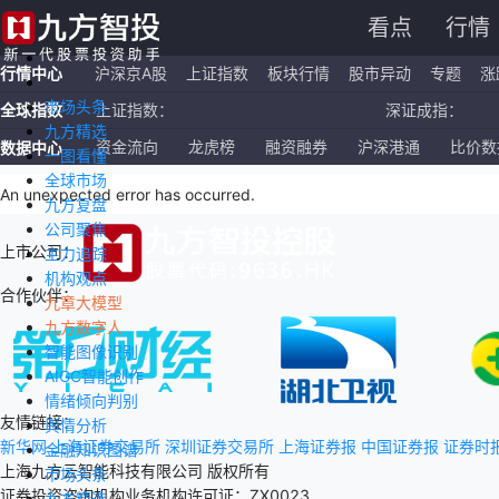
看点
行情
行情中心
沪深京A股
上证指数
板块行情
股市异动
专题
涨
市场头条
全球指数
上证指数：
深证成指：
九方精选
恒生指数：
国企指数：
资金流向
龙虎榜
融资融券
沪深港通
比价数
数据中心
一图看懂
全球市场
纳斯达克ETF：
标普500ETF：
An unexpected error has occurred
.
九方复盘
公司聚焦
上市公司：
主力追踪
机构观点
合作伙伴：
九章大模型
九方数字人
智能图像识别
AIGC智能创作
情绪倾向判别
友情链接：
舆情分析
新华网
上海证券交易所
深圳证券交易所
上海证券报
中国证券报
证券时
金融知识图谱
上海九方云智能科技有限公司 版权所有
市场头条
证券投资咨询机构业务机构许可证：ZX0023
九方精选