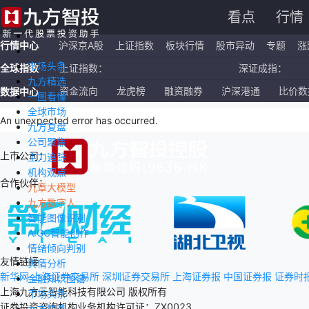
看点
行情
行情中心
沪深京A股
上证指数
板块行情
股市异动
专题
涨
市场头条
全球指数
上证指数：
深证成指：
九方精选
恒生指数：
国企指数：
资金流向
龙虎榜
融资融券
沪深港通
比价数
数据中心
一图看懂
全球市场
纳斯达克ETF：
标普500ETF：
An unexpected error has occurred
.
九方复盘
公司聚焦
上市公司：
主力追踪
机构观点
合作伙伴：
九章大模型
九方数字人
智能图像识别
AIGC智能创作
情绪倾向判别
友情链接：
舆情分析
新华网
上海证券交易所
深圳证券交易所
上海证券报
中国证券报
证券时
金融知识图谱
上海九方云智能科技有限公司 版权所有
市场头条
证券投资咨询机构业务机构许可证：ZX0023
九方精选